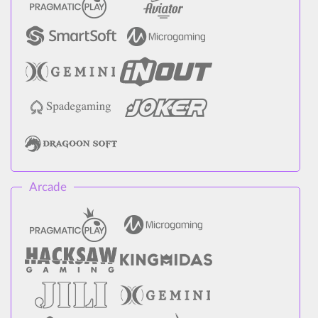
Arcade