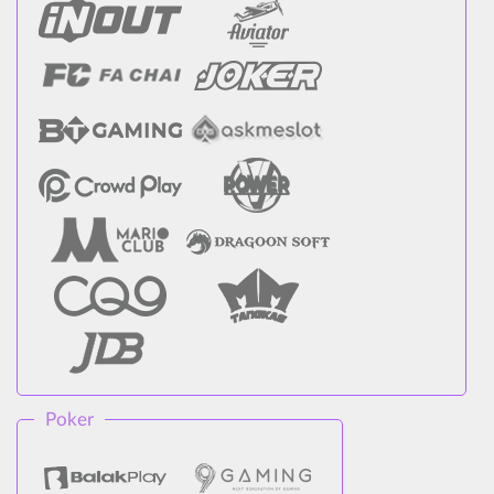
Poker