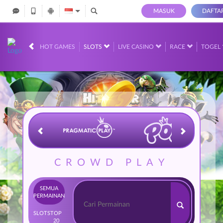
MASUK
DAFTA
IDR
12,686,538,
HOT GAMES
SLOTS
LIVE CASINO
RACE
TOGEL
CROWD PLAY
SEMUA
PERMAINAN
SLOTS
TOP
20