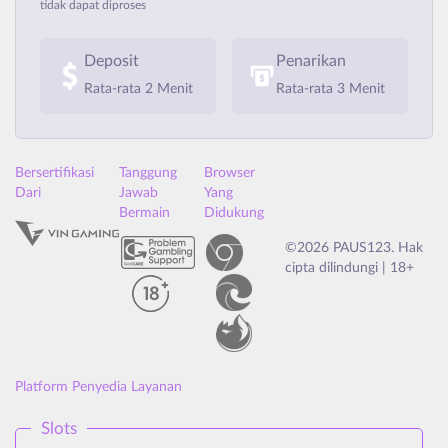
tidak dapat diproses
Deposit
Penarikan
Rata-rata 2 Menit
Rata-rata 3 Menit
Bersertifikasi
Tanggung
Browser
Dari
Jawab
Yang
Bermain
Didukung
©2026 PAUS123. Hak
cipta dilindungi | 18+
Platform Penyedia Layanan
Slots