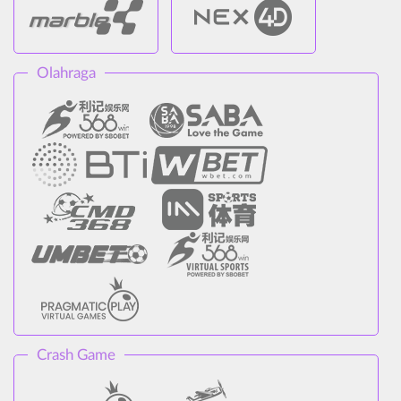
Olahraga
Crash Game