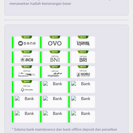
menawarkan hadiah kemenangan besar
* Selama bank maintenance dan bank offline deposit dan penarikan